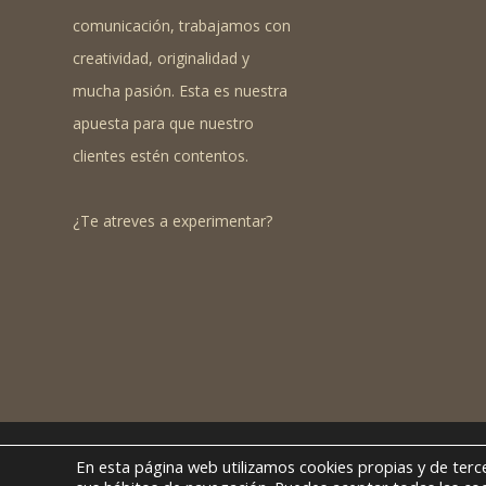
comunicación, trabajamos con
creatividad, originalidad y
mucha pasión. Esta es nuestra
apuesta para que nuestro
clientes estén contentos.
¿Te atreves a experimentar?
TODOS LOS DERECHOS RESERVADOS. SOMBRADOBLE S.L. © 2024 -
AVIS
En esta página web utilizamos cookies propias y de terce