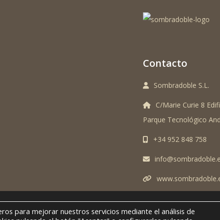
Contacto
Sombradoble S.L.
C/Marie Curie 8 Edifi
Parque Tecnológico And
+34 952 848 758
info@sombradoble.
www.sombradoble.
O LEGAL Y POLITICA DE
ros para mejorar nuestros servicios mediante el análisis de