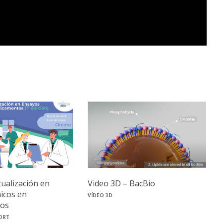
tualización en
Video 3D – BacBio
nicos en
VÍDEO 3D
os
ORT