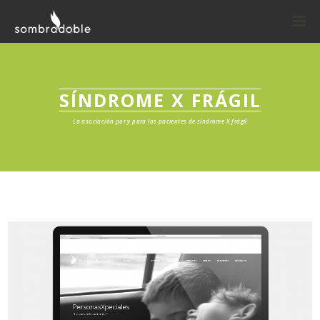
SÍNDROME X FRÁGIL
La asociación por y para los pacientes de síndrome X frágil