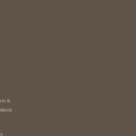
cio B.
alucía
es