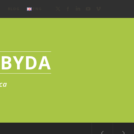
O
BLOG
ENG
IBYDA
ica