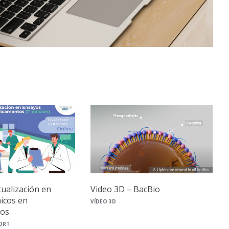
tualización en
Video 3D – BacBio
nicos en
VÍDEO 3D
os
ORT