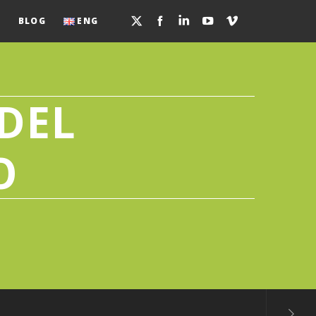
O
BLOG
ENG
DEL
O