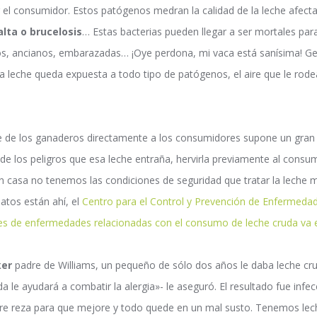
r el consumidor. Estos patógenos medran la calidad de la leche afect
alta o brucelosis
… Estas bacterias pueden llegar a ser mortales par
ños, ancianos, embarazadas… ¡Oye perdona, mi vaca está sanísima! G
e la leche queda expuesta a todo tipo de patógenos, el aire que le rode
te de los ganaderos directamente a los consumidores supone un gran 
e los peligros que esa leche entraña, hervirla previamente al consum
n casa no tenemos las condiciones de seguridad que tratar la leche 
datos están ahí, el
Centro para el Control y Prevención de Enfermedad
es de enfermedades relacionadas con el consumo de leche cruda va 
ker
padre de Williams, un pequeño de sólo dos años le daba leche cr
da le ayudará a combatir la alergia»- le aseguró. El resultado fue
infec
re reza para que mejore y todo quede en un mal susto. Tenemos leche