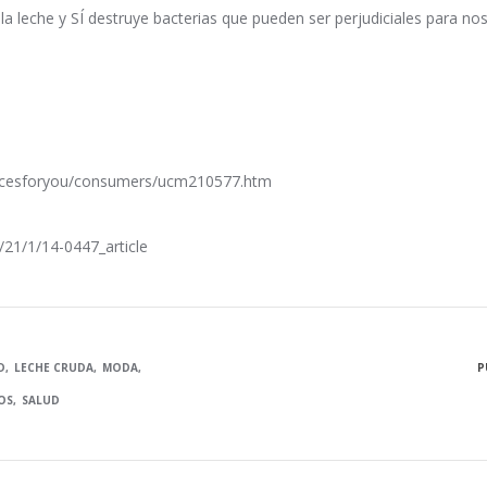
 la leche y SÍ destruye bacterias que pueden ser perjudiciales para nos
urcesforyou/consumers/ucm210577.htm
/21/1/14-0447_article
D
LECHE CRUDA
MODA
P
OS
SALUD