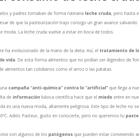
elos y padres tomaban de forma rutinaria
leche cruda
, pero hasta 
pesar de que la pasteurización trajo consigo un gran avance salvando
de moda. La leche cruda vuelve a estar en boca de todos.
re ha evolucionado de la mano de la dieta. Así, el
tratamiento de l
de vida
. De esta forma alimentos que no podían ser digeridos de for
de alimentos tan cotidianos como el arroz o las patatas.
 una
campaña “anti-química” contra lo “artificial”
que llega a nu
alta de
información
básica científica hace que el
miedo
entre en nue
uda es una nueva moda, altamente peligrosa. Este tipo de leche no 
 40ºC. Adiós Pasteur, gusto en conocerte, pero no queremos tu
paste
sinia
son algunos de los
patógenos
que pueden estar conviviendo 