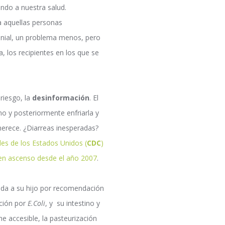
ando a nuestra salud.
a aquellas personas
enial, un problema menos, pero
a, los recipientes en los que se
riesgo, la
desinformación
. El
o y posteriormente enfriarla y
merece. ¿Diarreas inesperadas?
es de los Estados Unidos (
CDC
)
en ascenso desde el año 2007
.
uda a su hijo por recomendación
ción por
E.Coli
, y su intestino y
 accesible, la pasteurización