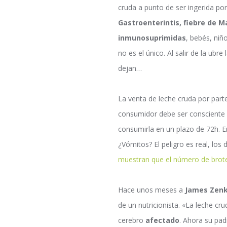
cruda a punto de ser ingerida po
Gastroenterintis, fiebre de M
inmunosuprimidas
, bebés, ni
no es el único. Al salir de la ubr
dejan…
La venta de leche cruda por par
consumidor debe ser consciente d
consumirla en un plazo de 72h. E
¿Vómitos? El peligro es real, los 
muestran que el número de brot
Hace unos meses a
James Zen
de un nutricionista. «La leche cru
cerebro
afectado
. Ahora su pad